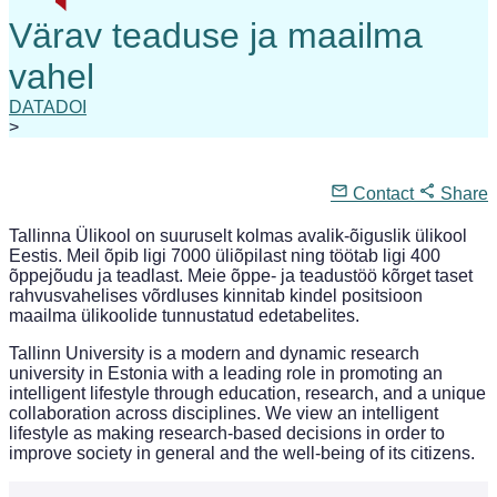
DATADOI
>
Contact
Share
Tallinna Ülikool on suuruselt kolmas avalik-õiguslik ülikool
Eestis. Meil õpib ligi 7000 üliõpilast ning töötab ligi 400
õppejõudu ja teadlast. Meie õppe- ja teadustöö kõrget taset
rahvusvahelises võrdluses kinnitab kindel positsioon
maailma ülikoolide tunnustatud edetabelites.
Tallinn University is a modern and dynamic research
university in Estonia with a leading role in promoting an
intelligent lifestyle through education, research, and a unique
collaboration across disciplines. We view an intelligent
lifestyle as making research-based decisions in order to
improve society in general and the well-being of its citizens.