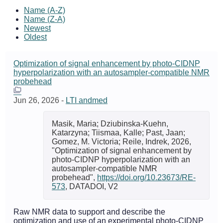
Name (A-Z)
Name (Z-A)
Newest
Oldest
Optimization of signal enhancement by photo-CIDNP
hyperpolarization with an autosampler-compatible NMR
probehead
Jun 26, 2026
-
LTI andmed
Masik, Maria; Dziubinska-Kuehn,
Katarzyna; Tiismaa, Kalle; Past, Jaan;
Gomez, M. Victoria; Reile, Indrek, 2026,
"Optimization of signal enhancement by
photo-CIDNP hyperpolarization with an
autosampler-compatible NMR
probehead",
https://doi.org/10.23673/RE-
573
, DATADOI, V2
Raw NMR data to support and describe the
optimization and use of an experimental photo-CIDNP