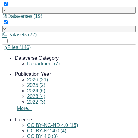
Dataverses (19)
Datasets (22)
Files (146)
Dataverse Category
Department (7)
Publication Year
2026 (21)
2025 (2)
2024 (6)
2023 (4)
2022 (3)
More...
License
CC BY-NC-ND 4.0 (15)
CC BY-NC 4.0 (4)
CC BY 4.0 (3)