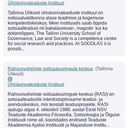
Ühiskonnateaduste Instituut
Tallinna Ülikooli ühiskonnateaduste instituut on
sotsiaalvaldkonna alase teadmise ja kogemuse
kompetentsikeskus. Meie instituudis saab õppida
sotsiaalteadusi nii bakalaureuse-, magistri- kui ka
doktoriõppes. The Tallinn University School of
Governance, Law and Society is a competence centre
for social research and practices. At SOGOLAS it is
possib...
Rahvusvaheliste sotsiaaluuringute keskus
(Tallinna
Ülikool)
Ühiskonnateaduste Instituut
Rahvusvaheliste sotsiaaluuringute keskus (RASI) on
sotsiaalteaduslik interdistsiplinaarne teadus- ja
arenduskeskus, mis teostab teadusprojekte. RASI
ajalugu algas 4. oktoobril 1988. aastal Eesti NSV
Teaduste Akadeemia Filosoofia, Sotsioloogia ja Õiguse
Instituudi nime all, koondades endiseid Teaduste
Akadeemia Ajaloo Instituudi ja Majanduse Institu...