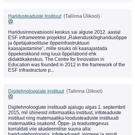
Haridusteaduste Instituut
(Tallinna Ülikool)
Haridusinnovatsiooni keskus sai alguse 2012. aastal
ESF inframeetme projektist „Rakenduskõrgharidusõppe
ja õpetajakoolituse õppeinfrastruktuuri
kaasajastamine", mille sisuks oli kaasajastada
õppekeskkond ning luua õppelaborid ehk
didaktikakeskus. The Centre for Innovation in
Education was founded in 2012 in the framework of the
ESF infrastructure p...
Digitehnoloogiate Instituut
(Tallinna Ülikool)
Digitehnoloogiate instituudi ajalugu algas 1. septembril
2015, mil ühinesid informaatika instituut, infoteaduste
instituut ning matemaatika-loodusteaduste instituudi
matemaatika osakond. Õppe- ja teadustegevus
korraldati viie akadeemilise suuna alla:
haridustehnoloogia, infoteadused, inimese ja arvuti