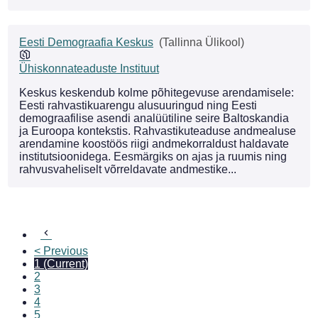
Eesti Demograafia Keskus
(Tallinna Ülikool)
Ühiskonnateaduste Instituut
Keskus keskendub kolme põhitegevuse arendamisele:
Eesti rahvastikuarengu alusuuringud ning Eesti
demograafilise asendi analüütiline seire Baltoskandia
ja Euroopa kontekstis. Rahvastikuteaduse andmealuse
arendamine koostöös riigi andmekorraldust haldavate
institutsioonidega. Eesmärgiks on ajas ja ruumis ning
rahvusvaheliselt võrreldavate andmestike...
< Previous
1
(Current)
2
3
4
5