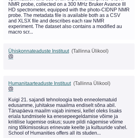
NMR probe, collected on a 300 MHz Bruker Avance III
HD spectrometer, equipped with the photo-CIDNP NMR
probe. The metadata file is available both as a CSV
and XLSX file and describes each raw NMR
experiment. The dataset also contains a modified au
macro scr...
Ühiskonnateaduste Instituut
(Tallinna Ülikool)
Humanitaarteaduste Instituut
(Tallinna Ülikool)
Kuigi 21. sajandi tehnoloogia teeb enneolematuid
edusamme, juhitakse maailma endiselt sõna abil.
Tänapäeva maailm vajab inimesi, kellel oleks lisaks
eriala tundmisele ka enesepeegeldamise võime ja
kriitilise lugemise oskus; suure pildi nägemise võime
ning tõlkimisoskus erinevate keelte ja kultuuride vahel.
School of Humanities offers all its studen...