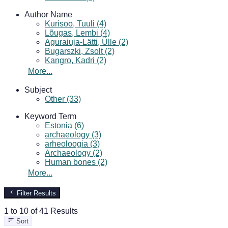
Author Name
Kurisoo, Tuuli (4)
Lõugas, Lembi (4)
Aguraiuja-Lätti, Ülle (2)
Bugarszki, Zsolt (2)
Kangro, Kadri (2)
More...
Subject
Other (33)
Keyword Term
Estonia (6)
archaeology (3)
arheoloogia (3)
Archaeology (2)
Human bones (2)
More...
Filter Results
1 to 10 of 41 Results
Sort