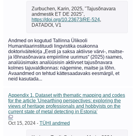
Zurbuchen, Karin, 2025, "Tajusõnavara
andmestik ET DE 2025",
https://doi.org/10.23673/RE-524
,
DATADOI, V1
Andmed on kogutud Tallinna Ülikooli
Humanitaarinstituudi lingvistika osakonna
doktoriväitekirja „Eesti ja saksa aktiivse värvi-, maitse-
ja lõhnasõnavara empiiriline uurimus“ (2025) raames,
analüüsimaks analüüsisin aktiivset tajusõnavara
kolmes tajuvaldkonnas: nägemine, maitse ja lõhn.
Avaandmed on tehtud kättesaadavaks eesmärgil, et
neid kasutada...
Appendix 1. Dataset with thematic mapping and codes
for the article 'Unearthing perspectives: exploring the
views of heritage professionals and hobbyists on the
current state of metal detecting in Estonia'
Oct 15, 2024
-
TÜHI andmed