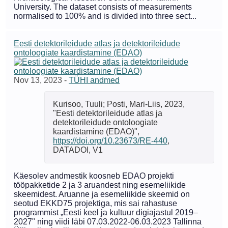
University. The dataset consists of measurements
normalised to 100% and is divided into three sect...
Eesti detektorileidude atlas ja detektorileidude
ontoloogiate kaardistamine (EDAO)
Nov 13, 2023
-
TÜHI andmed
Kurisoo, Tuuli; Posti, Mari-Liis, 2023,
"Eesti detektorileidude atlas ja
detektorileidude ontoloogiate
kaardistamine (EDAO)",
https://doi.org/10.23673/RE-440
,
DATADOI, V1
Käesolev andmestik koosneb EDAO projekti
tööpakketide 2 ja 3 aruandest ning esemeliikide
skeemidest. Aruanne ja esemeliikide skeemid on
seotud EKKD75 projektiga, mis sai rahastuse
programmist „Eesti keel ja kultuur digiajastul 2019–
2027" ning viidi läbi 07.03.2022-06.03.2023 Tallinna