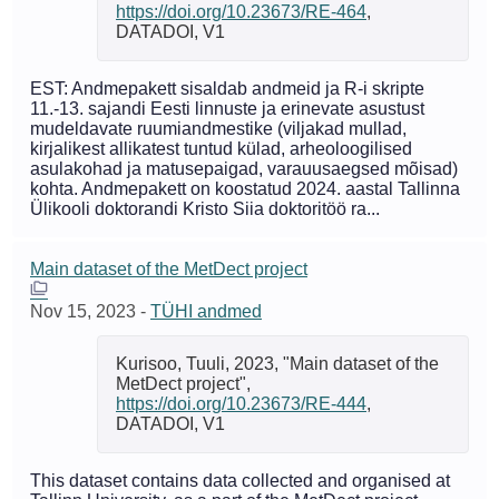
https://doi.org/10.23673/RE-464
,
DATADOI, V1
EST: Andmepakett sisaldab andmeid ja R-i skripte
11.-13. sajandi Eesti linnuste ja erinevate asustust
mudeldavate ruumiandmestike (viljakad mullad,
kirjalikest allikatest tuntud külad, arheoloogilised
asulakohad ja matusepaigad, varauusaegsed mõisad)
kohta. Andmepakett on koostatud 2024. aastal Tallinna
Ülikooli doktorandi Kristo Siia doktoritöö ra...
Main dataset of the MetDect project
Nov 15, 2023
-
TÜHI andmed
Kurisoo, Tuuli, 2023, "Main dataset of the
MetDect project",
https://doi.org/10.23673/RE-444
,
DATADOI, V1
This dataset contains data collected and organised at