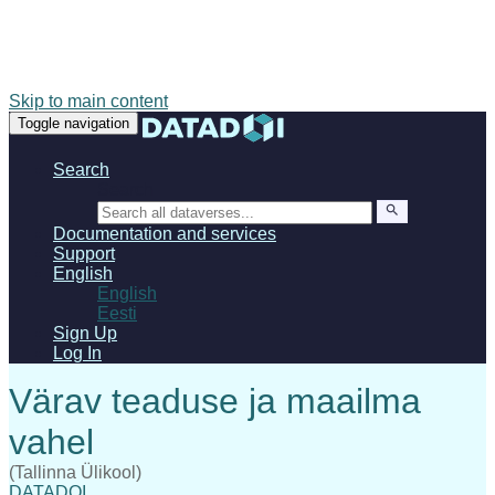
Skip to main content
Toggle navigation
Search
Search
Documentation and services
Support
English
English
Eesti
Sign Up
Log In
(Tallinna Ülikool)
DATADOI