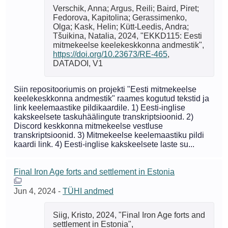
Verschik, Anna; Argus, Reili; Baird, Piret;
Fedorova, Kapitolina; Gerassimenko,
Olga; Kask, Helin; Kütt-Leedis, Andra;
Tšuikina, Natalia, 2024, "EKKD115: Eesti
mitmekeelse keelekeskkonna andmestik",
https://doi.org/10.23673/RE-465
,
DATADOI, V1
Siin repositooriumis on projekti "Eesti mitmekeelse
keelekeskkonna andmestik" raames kogutud tekstid ja
link keelemaastike pildikaardile. 1) Eesti-inglise
kakskeelsete taskuhäälingute transkriptsioonid. 2)
Discord keskkonna mitmekeelse vestluse
transkriptsioonid. 3) Mitmekeelse keelemaastiku pildi
kaardi link. 4) Eesti-inglise kakskeelsete laste su...
Final Iron Age forts and settlement in Estonia
Jun 4, 2024
-
TÜHI andmed
Siig, Kristo, 2024, "Final Iron Age forts and
settlement in Estonia",