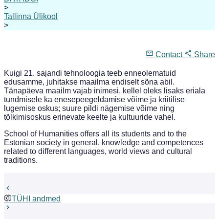
>
Tallinna Ülikool
>
Contact
Share
Kuigi 21. sajandi tehnoloogia teeb enneolematuid
edusamme, juhitakse maailma endiselt sõna abil.
Tänapäeva maailm vajab inimesi, kellel oleks lisaks eriala
tundmisele ka enesepeegeldamise võime ja kriitilise
lugemise oskus; suure pildi nägemise võime ning
tõlkimisoskus erinevate keelte ja kultuuride vahel.
School of Humanities offers all its students and to the
Estonian society in general, knowledge and competences
related to different languages, world views and cultural
traditions.
TÜHI andmed