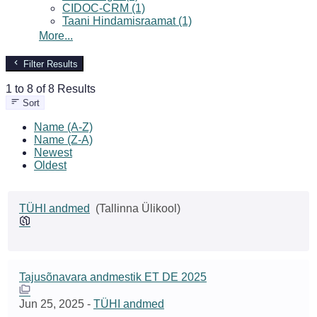
CIDOC-CRM (1)
Taani Hindamisraamat (1)
More...
Filter Results
1 to 8 of 8 Results
Sort
Name (A-Z)
Name (Z-A)
Newest
Oldest
TÜHI andmed
(Tallinna Ülikool)
Tajusõnavara andmestik ET DE 2025
Jun 25, 2025
-
TÜHI andmed