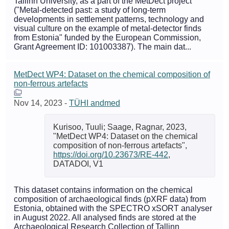
Tallinn University, as a part of the MetDect project
("Metal-detected past: a study of long-term
developments in settlement patterns, technology and
visual culture on the example of metal-detector finds
from Estonia" funded by the European Commission,
Grant Agreement ID: 101003387). The main dat...
MetDect WP4: Dataset on the chemical composition of
non-ferrous artefacts
Nov 14, 2023
-
TÜHI andmed
Kurisoo, Tuuli; Saage, Ragnar, 2023,
"MetDect WP4: Dataset on the chemical
composition of non-ferrous artefacts",
https://doi.org/10.23673/RE-442
,
DATADOI, V1
This dataset contains information on the chemical
composition of archaeological finds (pXRF data) from
Estonia, obtained with the SPECTRO xSORT analyser
in August 2022. All analysed finds are stored at the
Archaeological Research Collection of Tallinn