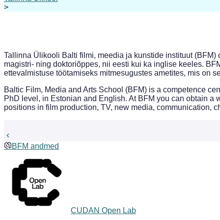
>
Tallinna Ülikooli Balti filmi, meedia ja kunstide instituut (
magistri- ning doktoriõppes, nii eesti kui ka inglise keeles
ettevalmistuse töötamiseks mitmesugustes ametites, mis on seo
Baltic Film, Media and Arts School (BFM) is a competence cen
PhD level, in Estonian and English. At BFM you can obtain a w
positions in film production, TV, new media, communication, c
BFM andmed
CUDAN Open Lab