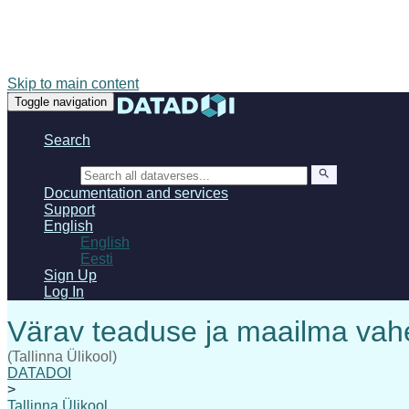
Skip to main content
Toggle navigation
Search
Search
Documentation and services
Support
English
English
Eesti
Sign Up
Log In
(Tallinna Ülikool)
DATADOI
>
Tallinna Ülikool