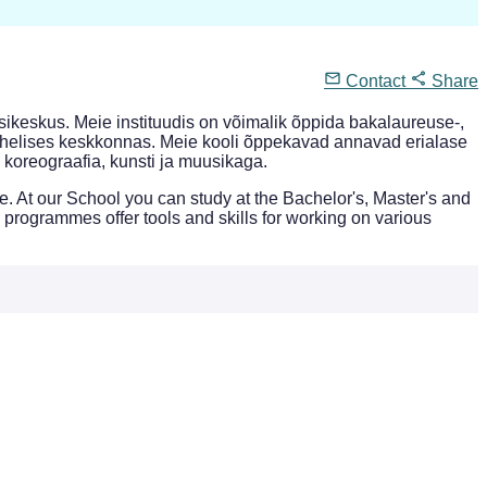
Contact
Share
sikeskus. Meie instituudis on võimalik õppida bakalaureuse-,
svahelises keskkonnas. Meie kooli õppekavad annavad erialase
 koreograafia, kunsti ja muusikaga.
 At our School you can study at the Bachelor's, Master's and
programmes offer tools and skills for working on various