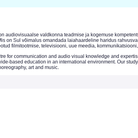
BFM) on audiovisuaalse valdkonna teadmise ja kogemuse kompetent
. BFMis on Sul võimalus omandada laiahaardeline haridus rahvu
tud filmitootmise, televisiooni, uue meedia, kommunikatsiooni,
tre for communication and audio visual knowledge and expertise.
ide-based education in an international environment. Our study 
horeography, art and music.