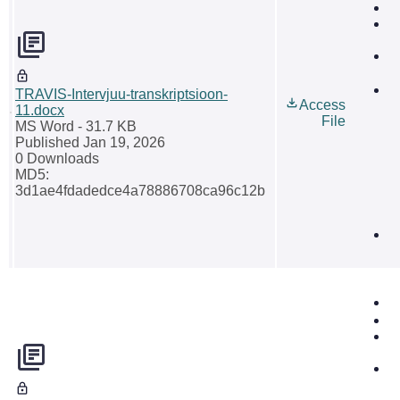
TRAVIS-Intervjuu-transkriptsioon-
Access
11.docx
File
MS Word
- 31.7 KB
Published Jan 19, 2026
0 Downloads
MD5:
3d1ae4fdadedce4a78886708ca96c12b