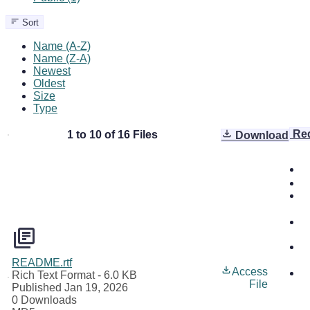
Sort
Name (A-Z)
Name (Z-A)
Newest
Oldest
Size
Type
Re
1 to 10 of 16 Files
Download
README.rtf
Access
Rich Text Format
- 6.0 KB
File
Published Jan 19, 2026
0 Downloads