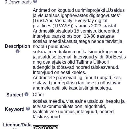
0 Downloads
Andmed on kogutud uurimisprojekti „Usaldus
ja visuaalsus igapäevastes digitegevustes“
(Trust And Visuality: Everyday digital
practices (TRAVIS)) raames 2023. aastal.
Andmestik sisaldab 15 semistruktureeritud
intervjuu transkriptsiooni 18-30 aastaste
sotsiaalmeediakasutajatega nende tervist ja
Description
heaolu puudutava
sotsiaalmeediakommunikatsiooni kogemuse
ja usalduse teemal. Intervjuud viidi läbi Eestis
ning osalejateks olid Tallinna Ülikooli
tudengid ja töötavad noored täiskasvanud.
Intervjuud on eesti keeles.
Andmetele pääsevad ligi ainult uurijad, kes
esitavad juurdepääsu taotluse ja nõustuvad
andmete eetiliste kasutustingimustega.
Other
Subject
sotsiaalmeedia, visuaalne usaldus, heaolu ja
tervisekommunikatsioon, algoritmid,
Keyword
kvalitatiivne uurimus, intervjuud, noored
täiskasvanud
License/Data