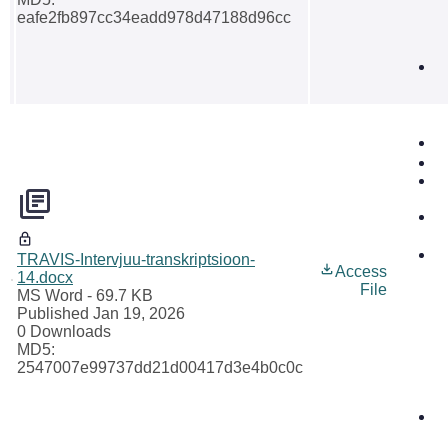
eafe2fb897cc34eadd978d47188d96cc
TRAVIS-Intervjuu-transkriptsioon-
Access
14.docx
File
MS Word
- 69.7 KB
Published Jan 19, 2026
0 Downloads
MD5:
2547007e99737dd21d00417d3e4b0c0c