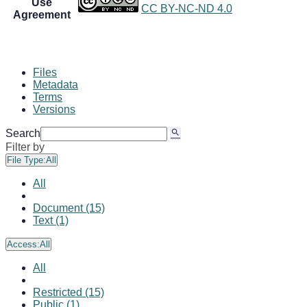
Use
CC BY-NC-ND 4.0
Agreement
Files
Metadata
Terms
Versions
Search
Filter by
File Type:
All
All
Document (15)
Text (1)
Access:
All
All
Restricted (15)
Public (1)