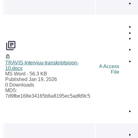
TRAVIS-Intervjuu-transkriptsioon-
Access
10.docx
File
MS Word
- 56.3 KB
Published Jan 19, 2026
0 Downloads
MD5:
7d9fbe168e34165b6a8195ec5adfd9c5