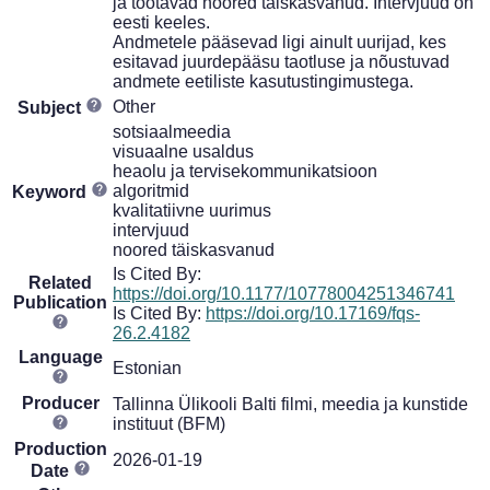
ja töötavad noored täiskasvanud. Intervjuud on
eesti keeles.
Andmetele pääsevad ligi ainult uurijad, kes
esitavad juurdepääsu taotluse ja nõustuvad
andmete eetiliste kasutustingimustega.
Other
Subject
sotsiaalmeedia
visuaalne usaldus
heaolu ja tervisekommunikatsioon
algoritmid
Keyword
kvalitatiivne uurimus
intervjuud
noored täiskasvanud
Is Cited By:
Related
https://doi.org/10.1177/10778004251346741
Publication
Is Cited By:
https://doi.org/10.17169/fqs-
26.2.4182
Language
Estonian
Producer
Tallinna Ülikooli Balti filmi, meedia ja kunstide
instituut (BFM)
Production
2026-01-19
Date