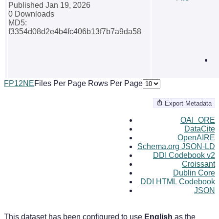
Published Jan 19, 2026
0 Downloads
MD5:
f3354d08d2e4b4fc406b13f7b7a9da58
F
P
1
2
N
E
Files Per Page
Rows Per Page
Export Metadata
OAI_ORE
DataCite
OpenAIRE
Schema.org JSON-LD
DDI Codebook v2
Croissant
Dublin Core
DDI HTML Codebook
JSON
This dataset has been configured to use
English
as the