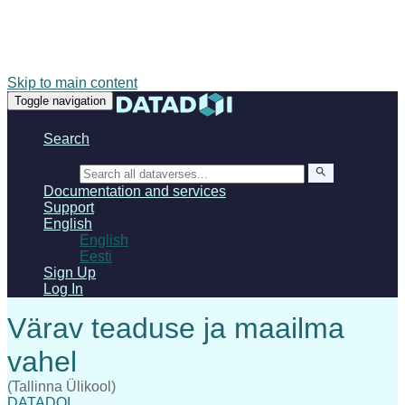
Skip to main content
Toggle navigation
Search
Search
Documentation and services
Support
English
English
Eesti
Sign Up
Log In
(Tallinna Ülikool)
DATADOI