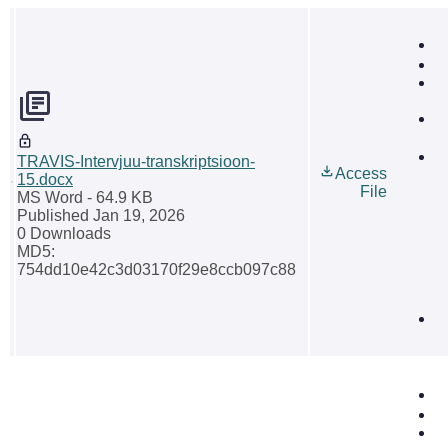
TRAVIS-Intervjuu-transkriptsioon-
Access
15.docx
File
MS Word
- 64.9 KB
Published Jan 19, 2026
0 Downloads
MD5:
754dd10e42c3d03170f29e8ccb097c88