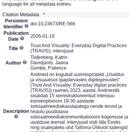
language for all metadata entries.
Citation Metadata
Persistent
doi:10.23673/RE-566
Identifier
Publication
2026-01-19
Date
Trust And Visuality: Everyday Digital Practices
Title
(TRAVIS): intervjuud
Tiidenberg, Katrin
Davidjants, Jaana
Author
Gombe, Patience
Andmed on kogutud uurimisprojekti „Usaldus
ja visuaalsus igapäevastes digitegevustes“
(Trust And Visuality: Everyday digital practices
(TRAVIS)) raames 2023. aastal. Andmestik
sisaldab 15 semistruktureeritud intervjuu
transkriptsiooni 18-30 aastaste
sotsiaalmeediakasutajatega nende tervist ja
Description
heaolu puudutava
sotsiaalmeediakommunikatsiooni kogemuse ja
usalduse teemal. Intervjuud viidi läbi Eestis
ning osalejateks olid Tallinna Ülikooli tudengid