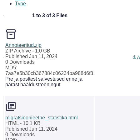
Type
1 to 3 of 3 Files
Annoteeritud.zip
ZIP Archive
- 1.0 GB
Published Jun 11, 2024
A
0 Downloads
MD5:
7aa7e5b30cb367884c06234ba988d6f3
Pre ja posttest salvestused enne ja
pärast hääldustreeningut
migratsioonieelne_statistika.html
HTML
- 10.1 KB
Published Jun 11, 2024
0 Downloads