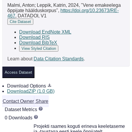
Malmi, Anton; Leppik, Katrin, 2024, "Vene emakeelega
õppijate häälduskorpus",
https://doi.org/10.23673/RE-
467
, DATADOI, V1
Cite Dataset
Download EndNote XML
Download RIS
Download BibTeX
View Styled Citation
Learn about
Data Citation Standards
.
Access Dataset
Download Options
DownloadZIP (1.0 GB)
Contact Owner
Share
Dataset Metrics
0 Downloads
Projekti raames koguti erineva keeletaseme
ja -taustaga eesti keele õppijatelt