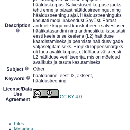
häälduskorpus. Salvestused korpuse jaoks
tehti enne ja pärast hääldustreeningut ning
hääldustreeningu ajal. Hääldustreeninguks
kasutati mobiilirakendust SayEst. Pärast
Description
andmete kogumist transkribeeriti salvestused
häälikutasandini ning andmestikku kasutatati
eesti keele teise keelena (L2) häälduse
kaardistamiseks ja peamiste hääldusvigade
väljaselgitamiseks. Projekti lõppeesmärgiks
oli luua avalik korpus, et töötada välja eesti
L2 häälduse verifitseerija, mis on mõeldud
avalikuks ja tasuta kasutamiseks.
Other
Subject
hääldamine, eesti l2, aktsent,
Keyword
hääldustreening
License/Data
Use
CC BY 4.0
Agreement
Files
Metadata