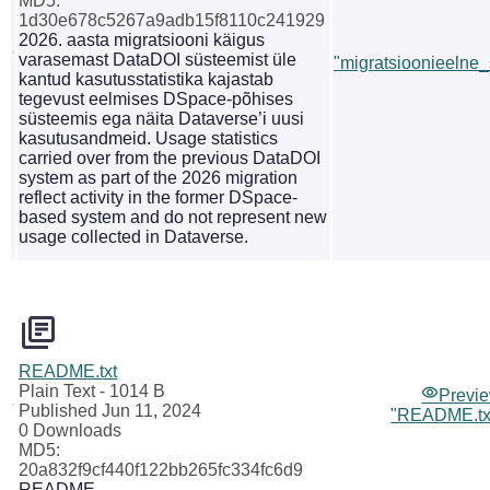
MD5:
1d30e678c5267a9adb15f8110c241929
2026. aasta migratsiooni käigus
varasemast DataDOI süsteemist üle
"migratsioonieelne_s
kantud kasutusstatistika kajastab
tegevust eelmises DSpace-põhises
süsteemis ega näita Dataverse’i uusi
kasutusandmeid. Usage statistics
carried over from the previous DataDOI
system as part of the 2026 migration
reflect activity in the former DSpace-
based system and do not represent new
usage collected in Dataverse.
README.txt
Plain Text
- 1014 B
Previ
Published Jun 11, 2024
"README.tx
0 Downloads
MD5:
20a832f9cf440f122bb265fc334fc6d9
README