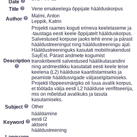
Date
Vene emakeelega õppijate häälduskorpus
Title
Malmi, Anton
Author
Leppik, Katrin
Projekti raames koguti erineva keeletaseme ja
-taustaga eesti keele õppijatelt häälduskorpus.
Salvestused korpuse jaoks tehti enne ja pärast
hääldustreeningut ning hääldustreeningu ajal.
Hääldustreeninguks kasutati mobiilirakendust
SayEst. Pärast andmete kogumist
Description
transkribeeriti salvestused häälikutasandini
ning andmestikku kasutatati eesti keele teise
keelena (L2) häälduse kaardistamiseks ja
peamiste hääldusvigade väljaselgitamiseks.
Projekti lõppeesmärgiks oli luua avalik korpus,
et töötada välja eesti L2 häälduse verifitseerija,
mis on mõeldud avalikuks ja tasuta
kasutamiseks.
Other
Subject
hääldamine
eesti l2
Keyword
aktsent
hääldustreening
Language