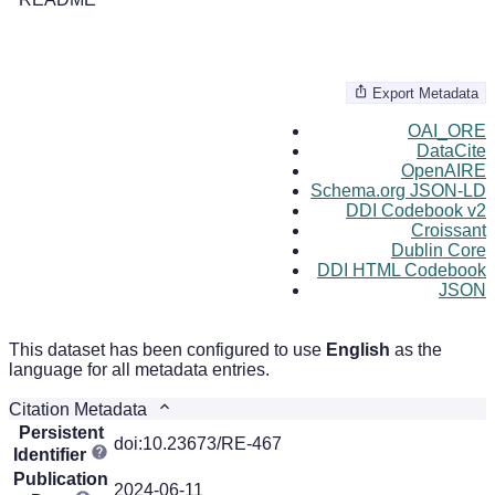
Export Metadata
OAI_ORE
DataCite
OpenAIRE
Schema.org JSON-LD
DDI Codebook v2
Croissant
Dublin Core
DDI HTML Codebook
JSON
This dataset has been configured to use
English
as the
language for all metadata entries.
Citation Metadata
Persistent
doi:10.23673/RE-467
Identifier
Publication
2024-06-11