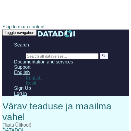
Skip to main content
Toggle navigation
Search
Search
Documentation and services
Support
English
English
Eesti
Sign Up
Log In
(Tartu Ülikool)
DATADOI