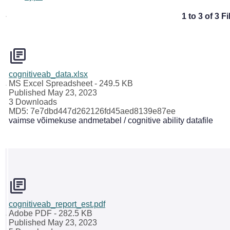
1 to 3 of 3 Fi
cognitiveab_data.xlsx
MS Excel Spreadsheet
- 249.5 KB
Published May 23, 2023
3 Downloads
MD5: 7e7dbd447d262126fd45aed8139e87ee
vaimse võimekuse andmetabel / cognitive ability datafile
cognitiveab_report_est.pdf
Adobe PDF
- 282.5 KB
Published May 23, 2023