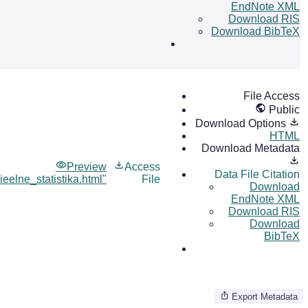
EndNote XML
Download RIS
Download BibTeX
File Access
Public
Download Options
HTML
Download Metadata
Preview
Access
Data File Citation
ieelne_statistika.html"
File
Download
EndNote XML
Download RIS
Download
BibTeX
Export Metadata