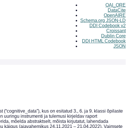
OAI_ORE
DataCite
OpenAIRE
Schema.org JSON-LD
DDI Codebook v2
Croissant
Dublin Core
DDI HTML Codebook
JSON
nitive_data”), kus on esitatud 3., 6. ja 9. klassi õpilaste
 uuringu instrumenti ja tulemusi kirjeldav raport
rida, mõelda abstraktselt, mõista kirjutatut, lahendada
ingu käigus (ajavahemikus 24.11.2021 – 21.04.2022). Vaimsete