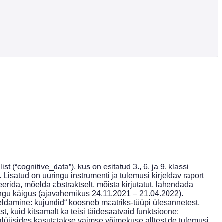
ognitive_data”), kus on esitatud 3., 6. ja 9. klassi
Lisatud on uuringu instrumenti ja tulemusi kirjeldav raport
erida, mõelda abstraktselt, mõista kirjutatut, lahendada
ringu käigus (ajavahemikus 24.11.2021 – 21.04.2022).
äreldamine: kujundid“ koosneb maatriks-tüüpi ülesannetest,
, kuid kitsamalt ka teisi täidesaatvaid funktsioone:
nalüüsides kasutatakse vaimse võimekuse alltestide tulemusi