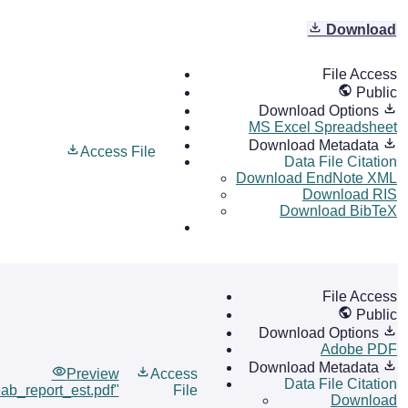
Download
File Access
Public
Download Options
MS Excel Spreadsheet
Download Metadata
Access File
Data File Citation
Download EndNote XML
Download RIS
Download BibTeX
File Access
Public
Download Options
Adobe PDF
Download Metadata
Preview
Access
Data File Citation
eab_report_est.pdf"
File
Download