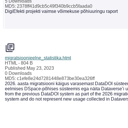
5 Downloads
MD5: 2378ff41d9cb5c49f340b9ccb5faada0
DigiEfekti projekti vaimse võimekuse põhiuuringu raport
migratsioonieelne_statistika.html
HTML
- 804 B
Published May 23, 2023
0 Downloads
MD5: c1efe8e24d7281448e873be30ea326ff
2026. aasta migratsiooni käigus varasemast DataDOI süsteemi
eelmises DSpace-põhises süsteemis ega näita Dataverse’i uu
from the previous DataDOI system as part of the 2026 migrati
system and do not represent new usage collected in Dataver