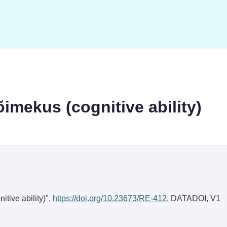
õimekus (cognitive ability)
itive ability)",
https://doi.org/10.23673/RE-412
, DATADOI, V1