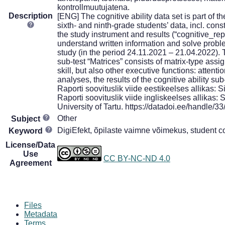
kontrollmuutujatena.
Description
[ENG] The cognitive ability data set is part of 
sixth- and ninth-grade students’ data, incl. con
the study instrument and results (“cognitive_repo
understand written information and solve proble
study (in the period 24.11.2021 – 21.04.2022). T
sub-test “Matrices” consists of matrix-type ass
skill, but also other executive functions: atte
analyses, the results of the cognitive ability sub
Raporti soovituslik viide eestikeelses allikas: 
Raporti soovituslik viide ingliskeelses allikas: 
University of Tartu. https://datadoi.ee/handle/3
Other
Subject
DigiEfekt, õpilaste vaimne võimekus, student co
Keyword
License/Data
Use
CC BY-NC-ND 4.0
Agreement
Files
Metadata
Terms