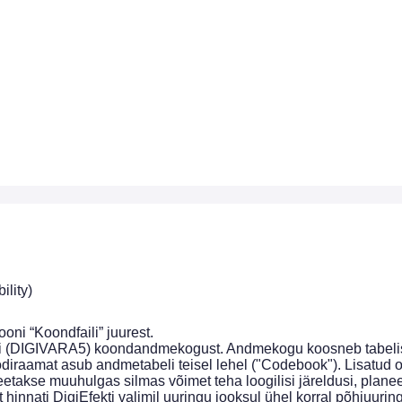
ility)
ooni “Koondfaili” juurest.
DIGIVARA5) koondandmekogust. Andmekogu koosneb tabelist (“cog
diraamat asub andmetabeli teisel lehel ("Codebook"). Lisatud on
etakse muuhulgas silmas võimet teha loogilisi järeldusi, planee
hinnati DigiEfekti valimil uuringu jooksul ühel korral põhiuur