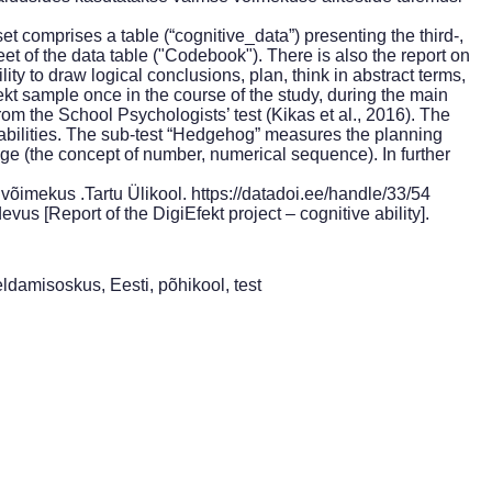
et comprises a table (“cognitive_data”) presenting the third-,
eet of the data table ("Codebook"). There is also the report on
lity to draw logical conclusions, plan, think in abstract terms,
kt sample once in the course of the study, during the main
rom the School Psychologists’ test (Kikas et al., 2016). The
 abilities. The sub-test “Hedgehog” measures the planning
dge (the concept of number, numerical sequence). In further
 võimekus .Tartu Ülikool. https://datadoi.ee/handle/33/54
vus [Report of the DigiEfekt project – cognitive ability].
eldamisoskus, Eesti, põhikool, test