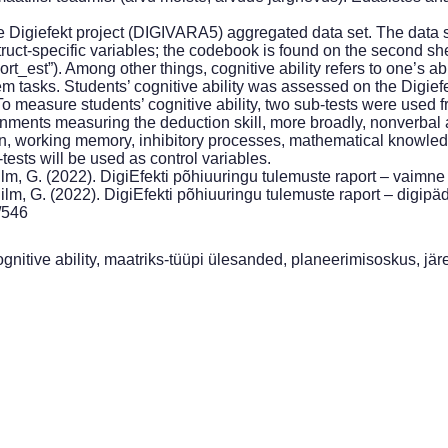
the Digiefekt project (DIGIVARA5) aggregated data set. The data s
struct-specific variables; the codebook is found on the second sh
rt_est”). Among other things, cognitive ability refers to one’s abi
m tasks. Students’ cognitive ability was assessed on the Digiefe
o measure students’ cognitive ability, two sub-tests were used f
ignments measuring the deduction skill, more broadly, nonverbal
ntion, working memory, inhibitory processes, mathematical knowle
-tests will be used as control variables.
Silm, G. (2022). DigiEfekti põhiuuringu tulemuste raport – vaimne
Silm, G. (2022). DigiEfekti põhiuuringu tulemuste raport – digipäde
3/546
gnitive ability, maatriks-tüüpi ülesanded, planeerimisoskus, jär