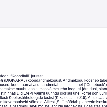
iooni “Koondfaili” juurest.
(DIGIVARA5) koondandmekogust. Andmekogu koosneb tabelist (“c
nnused, koodiraamat asub andmetabeli teisel lehel ("Codebook"). 
peetakse muuhulgas silmas võimet teha loogilisi järeldusi, plane
 hinnati DigiEfekti valimil uuringu jooksul ühel korral põhiuu
esti Koolipsühholoogide testist (Kikas et al., 2016). Alltest „J
itteverbaalseid võimeid. Alltest „Siil“ mõõdab planeerimisoskust
atilisi teadmisi (arvu mõiste, arvude järgnevus). Edasistes a