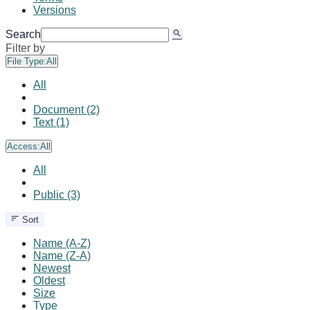
Versions
Search
Filter by
File Type:
All
All
Document (2)
Text (1)
Access:
All
All
Public (3)
Sort
Name (A-Z)
Name (Z-A)
Newest
Oldest
Size
Type