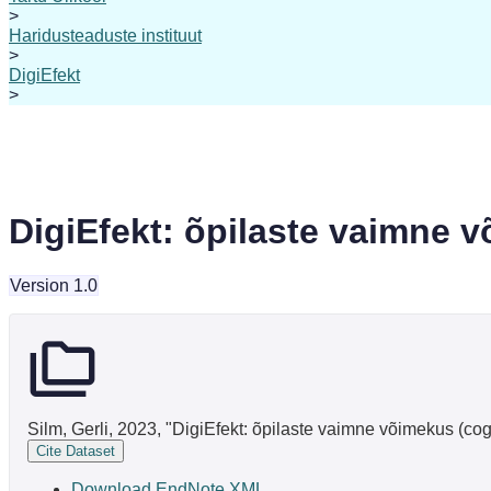
>
Haridusteaduste instituut
>
DigiEfekt
>
DigiEfekt: õpilaste vaimne v
Version 1.0
Silm, Gerli, 2023, "DigiEfekt: õpilaste vaimne võimekus (cogn
Cite Dataset
Download EndNote XML