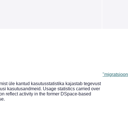
"migratsioon
st üle kantud kasutusstatistika kajastab tegevust
si kasutusandmeid. Usage statistics carried over
on reflect activity in the former DSpace-based
se.