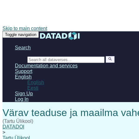
Skip to main content
Toggle navigation
Search
Search
Documentation and services
Support
English
English
Eesti
Sign Up
Log In
(Tartu Ülikool)
DATADOI
>
Tartu Ülikool