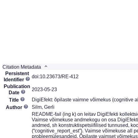
Citation Metadata
Persistent
doi:10.23673/RE-412
Identifier
Publication
2023-05-23
Date
DigiEfekt: õpilaste vaimne võimekus (cognitive ab
Title
Silm, Gerli
Author
README-fail (ing k) on leitav DigiEfekti kollektsi
Vaimse võimekuse andmekogu on osa DigiEfekti (
andmed, sh konstruktispetsiifilised tunnused, koo
(“cognitive_report_est”). Vaimse võimekuse all pe
probleemülesandeid. Õpilaste vaimset võimekust 