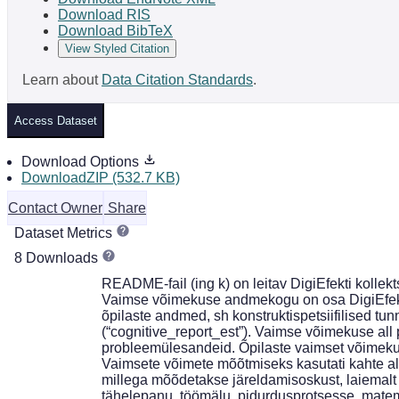
Download RIS
Download BibTeX
View Styled Citation
Learn about
Data Citation Standards
.
Access Dataset
Download Options
DownloadZIP (532.7 KB)
Contact Owner
Share
Dataset Metrics
8 Downloads
README-fail (ing k) on leitav DigiEfekti kollekts
Vaimse võimekuse andmekogu on osa DigiEfekti 
õpilaste andmed, sh konstruktispetsiifilised tu
(“cognitive_report_est”). Vaimse võimekuse all 
probleemülesandeid. Õpilaste vaimset võimekust
Vaimsete võimete mõõtmiseks kasutati kahte allt
millega mõõdetakse järeldamisoskust, laiemalt m
tähelepanu, töömälu, pidurdusprotsesse, matema