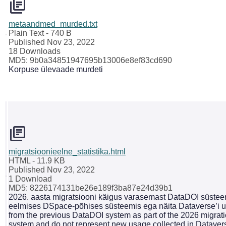
metaandmed_murded.txt
Plain Text
- 740 B
Published Nov 23, 2022
18 Downloads
MD5: 9b0a34851947695b13006e8ef83cd690
Korpuse ülevaade murdeti
migratsioonieelne_statistika.html
HTML
- 11.9 KB
Published Nov 23, 2022
1 Download
MD5: 8226174131be26e189f3ba87e24d39b1
2026. aasta migratsiooni käigus varasemast DataDOI süsteemi
eelmises DSpace-põhises süsteemis ega näita Dataverse’i uu
from the previous DataDOI system as part of the 2026 migrati
system and do not represent new usage collected in Dataver