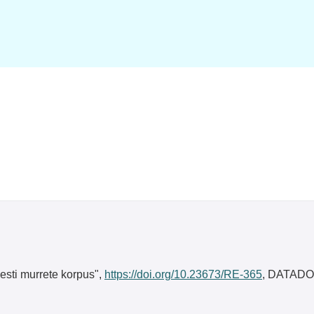
Eesti murrete korpus",
https://doi.org/10.23673/RE-365
, DATADOI