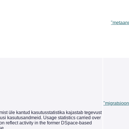
"metaan
"migratsioon
st üle kantud kasutusstatistika kajastab tegevust
si kasutusandmeid. Usage statistics carried over
on reflect activity in the former DSpace-based
se.