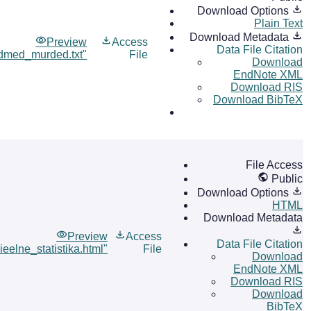
Download Options
Plain Text
Download Metadata
Preview
Access
Data File Citation
dmed_murded.txt"
File
Download
EndNote XML
Download RIS
Download BibTeX
File Access
Public
Download Options
HTML
Download Metadata
Preview
Access
Data File Citation
ieelne_statistika.html"
File
Download
EndNote XML
Download RIS
Download
BibTeX