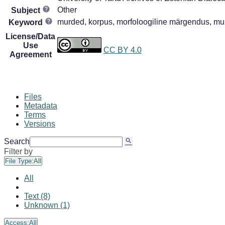
Other
Subject
murded, korpus, morfoloogiline märgendus, murd
Keyword
License/Data
Use
CC BY 4.0
Agreement
Files
Metadata
Terms
Versions
Search
Filter by
File Type:
All
All
Text (8)
Unknown (1)
Access:
All