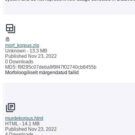
morf_korpus.zip
Unknown
- 13.3 MB
Published Nov 23, 2022
0 Downloads
MD5: f9f295c07deba9f9f47f02740cb8455b
Morfoloogiliselt märgendatud failid
murdekorpus.html
HTML
- 14.1 MB
Published Nov 23, 2022
4 Downloads