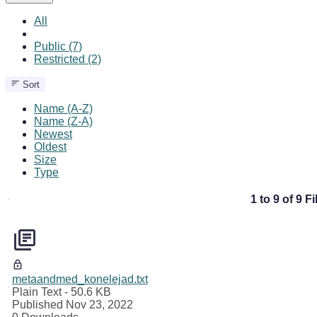
All
Public (7)
Restricted (2)
Sort
Name (A-Z)
Name (Z-A)
Newest
Oldest
Size
Type
1 to 9 of 9 Fi
metaandmed_konelejad.txt
Plain Text
- 50.6 KB
Published Nov 23, 2022