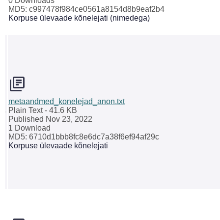
0 Downloads
MD5: c997478f984ce0561a8154d8b9eaf2b4
Korpuse ülevaade kõnelejati (nimedega)
metaandmed_konelejad_anon.txt
Plain Text
- 41.6 KB
Published Nov 23, 2022
1 Download
MD5: 6710d1bbb8fc8e6dc7a38f6ef94af29c
Korpuse ülevaade kõnelejati