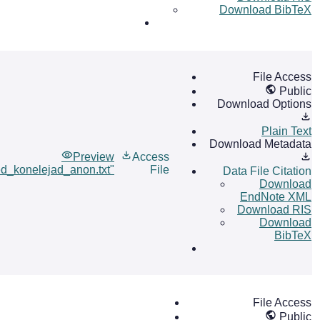
Download BibTeX
File Access
Public
Download Options
Plain Text
Download Metadata
Preview
Access
_konelejad_anon.txt"
File
Data File Citation
Download
EndNote XML
Download RIS
Download
BibTeX
File Access
Public