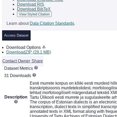
Download RIS
Download BibTeX
View Styled Citation
Learn about
Data Citation Standards
.
Access Dataset
Download Options
DownloadZIP (29.1 MB)
Contact Owner
Share
Dataset Metrics
31 Downloads
Eesti murrete korpus on kõiki eesti murdeid hõl
transkriptsioonis murdetekstidest, morfoloogili
tehtud morfoloogiliselt märgendatud tekstid 
Description
Tartu Ülikooli eesti murrete ja sugulaskeelte arh
The corpus of Estonian dialects is an electronic
transcription, dialect texts in simplified transc
annotated texts in XML format along with frequ
University of Tartu Archives of Estonian Dialec