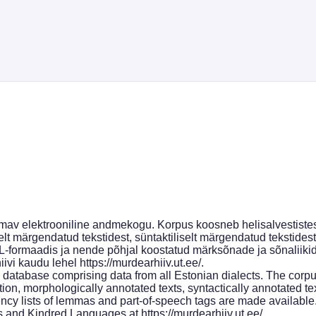
mav elektrooniline andmekogu. Korpus koosneb helisalvestistest, 
selt märgendatud tekstidest, süntaktiliselt märgendatud tekstid
XML-formaadis ja nende põhjal koostatud märksõnade ja sõnalii
iivi kaudu lehel https://murdearhiiv.ut.ee/.
 database comprising data from all Estonian dialects. The corpus
ription, morphologically annotated texts, syntactically annotated t
ency lists of lemmas and part-of-speech tags are made available
ts and Kindred Languages at https://murdearhiiv.ut.ee/.