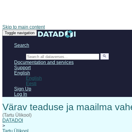
Skip to main content
Toggle navigation
Search
Search
Documentation and services
Support
English
English
Eesti
Sign Up
Log In
(Tartu Ülikool)
DATADOI
>
Tartu Ülikool