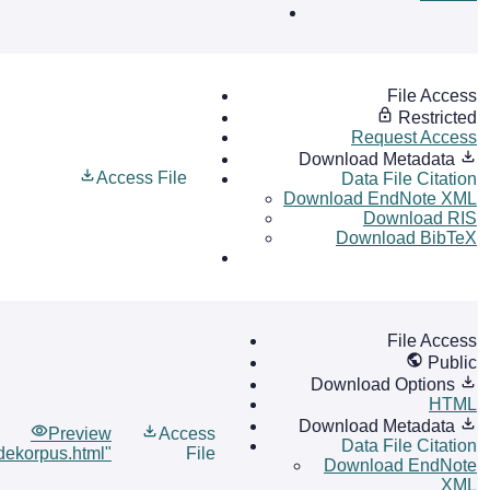
File Access
Restricted
Request Access
Download Metadata
Access File
Data File Citation
Download EndNote XML
Download RIS
Download BibTeX
File Access
Public
Download Options
HTML
Download Metadata
Preview
Access
Data File Citation
dekorpus.html"
File
Download EndNote
XML