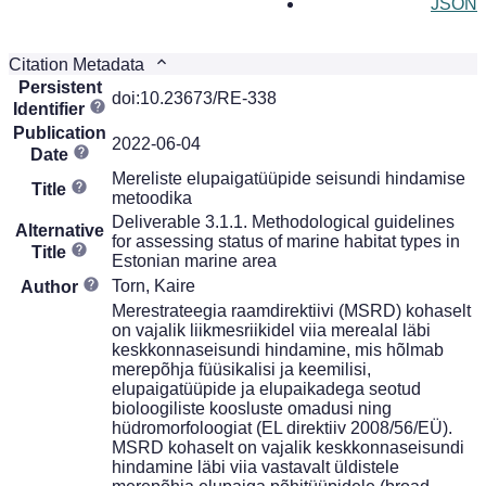
JSON
Citation Metadata
Persistent
doi:10.23673/RE-338
Identifier
Publication
2022-06-04
Date
Mereliste elupaigatüüpide seisundi hindamise
Title
metoodika
Deliverable 3.1.1. Methodological guidelines
Alternative
for assessing status of marine habitat types in
Title
Estonian marine area
Torn, Kaire
Author
Merestrateegia raamdirektiivi (MSRD) kohaselt
on vajalik liikmesriikidel viia merealal läbi
keskkonnaseisundi hindamine, mis hõlmab
merepõhja füüsikalisi ja keemilisi,
elupaigatüüpide ja elupaikadega seotud
bioloogiliste koosluste omadusi ning
hüdromorfoloogiat (EL direktiiv 2008/56/EÜ).
MSRD kohaselt on vajalik keskkonnaseisundi
hindamine läbi viia vastavalt üldistele