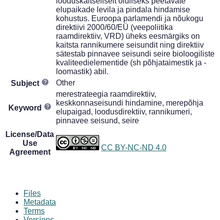
looduskaitseliselt oluliseks peetavate
elupaikade levila ja pindala hindamise
kohustus. Euroopa parlamendi ja nõukogu
direktiivi 2000/60/EÜ (veepoliitika
raamdirektiiv, VRD) üheks eesmärgiks on
kaitsta rannikumere seisundit ning direktiiv
sätestab pinnavee seisundi seire bioloogiliste
kvaliteedielementide (sh põhjataimestik ja -
loomastik) abil.
Other
Subject
merestrateegia raamdirektiiv,
keskkonnaseisundi hindamine, merepõhja
Keyword
elupaigad, loodusdirektiiv, rannikumeri,
pinnavee seisund, seire
License/Data
Use
CC BY-NC-ND 4.0
Agreement
Files
Metadata
Terms
Versions