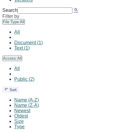
Search
Filter by
File Type:
All
All
Document (1)
Text (1)
Access:
All
All
Public (2)
Sort
Name (A-Z)
Name (Z-A)
Newest
Oldest
Size
Type