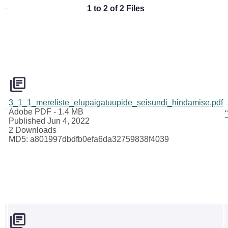
1 to 2 of 2 Files
3_1_1_mereliste_elupaigatuupide_seisundi_hindamise.pdf
Adobe PDF
- 1.4 MB
Published Jun 4, 2022
2 Downloads
MD5: a801997dbdfb0efa6da32759838f4039