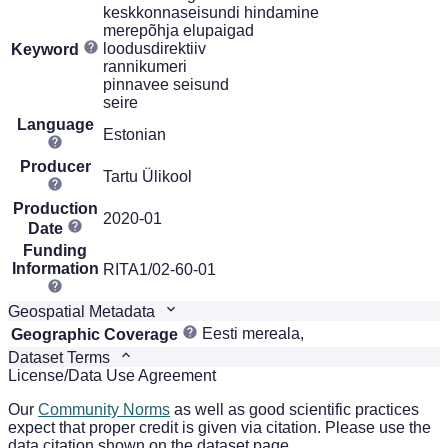
keskkonnaseisundi hindamine
merepõhja elupaigad
loodusdirektiiv
Keyword
rannikumeri
pinnavee seisund
seire
Language
Estonian
Producer
Tartu Ülikool
Production
2020-01
Date
Funding
Information
RITA1/02-60-01
Geospatial Metadata
Eesti mereala,
Geographic Coverage
Dataset Terms
License/Data Use Agreement
Our
Community Norms
as well as good scientific practices
expect that proper credit is given via citation. Please use the
data citation shown on the dataset page.