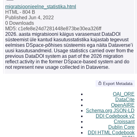
migratsioonieelne_statistika.html
HTML
- 804 B
Published Jun 4, 2022
0 Downloads
MD5: c1efe8e24d7281448e873be30ea326ff
2026. aasta migratsiooni käigus varasemast DataDOI
süsteemist üle kantud kasutusstatistika kajastab tegevust
eelmises DSpace-põhises süsteemis ega näita Dataverse’i
uusi kasutusandmeid. Usage statistics carried over from the
previous DataDOI system as part of the 2026 migration
reflect activity in the former DSpace-based system and do
not represent new usage collected in Dataverse.
Export Metadata
OAI_ORE
DataCite
OpenAIRE
Schema.org JSON-LD
DDI Codebook v2
Croissant
Dublin Core
DDI HTML Codebook