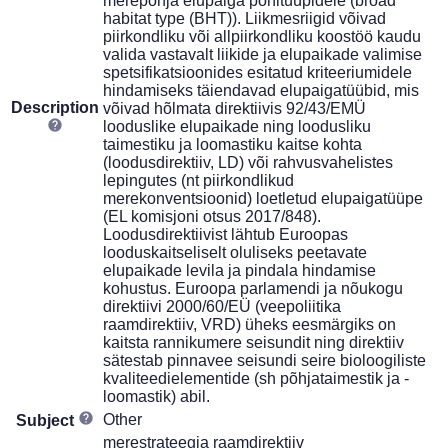
merepõhja elupaiga põhitüüpidele (broad
habitat type (BHT)). Liikmesriigid võivad
piirkondliku või allpiirkondliku koostöö kaudu
valida vastavalt liikide ja elupaikade valimise
spetsifikatsioonides esitatud kriteeriumidele
hindamiseks täiendavad elupaigatüübid, mis
Description
võivad hõlmata direktiivis 92/43/EMÜ
looduslike elupaikade ning loodusliku
taimestiku ja loomastiku kaitse kohta
(loodusdirektiiv, LD) või rahvusvahelistes
lepingutes (nt piirkondlikud
merekonventsioonid) loetletud elupaigatüüpe
(EL komisjoni otsus 2017/848).
Loodusdirektiivist lähtub Euroopas
looduskaitseliselt oluliseks peetavate
elupaikade levila ja pindala hindamise
kohustus. Euroopa parlamendi ja nõukogu
direktiivi 2000/60/EÜ (veepoliitika
raamdirektiiv, VRD) üheks eesmärgiks on
kaitsta rannikumere seisundit ning direktiiv
sätestab pinnavee seisundi seire bioloogiliste
kvaliteedielementide (sh põhjataimestik ja -
loomastik) abil.
Other
Subject
merestrateegia raamdirektiiv