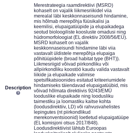
Merestrateegia raamdirektiivi (MSRD)
kohaselt on vajalik liikmesriikidel viia
merealal läbi keskkonnaseisundi hindamine,
mis hõlmab merepõhja füüsikalisi ja
keemilisi, elupaigatüüpide ja elupaikadega
seotud bioloogiliste koosluste omadusi ning
hüdromorfoloogiat (EL direktiiv 2008/56/EÜ).
MSRD kohaselt on vajalik
keskkonnaseisundi hindamine läbi viia
vastavalt üldistele merepõhja elupaiga
põhitüüpidele (broad habitat type (BHT)).
Liikmesriigid võivad piirkondliku või
allpiirkondliku koostöö kaudu valida vastavalt
liikide ja elupaikade valimise
spetsifikatsioonides esitatud kriteeriumidele
hindamiseks täiendavad elupaigatüübid, mis
Description
võivad hõlmata direktiivis 92/43/EMÜ
looduslike elupaikade ning loodusliku
taimestiku ja loomastiku kaitse kohta
(loodusdirektiiv, LD) või rahvusvahelistes
lepingutes (nt piirkondlikud
merekonventsioonid) loetletud elupaigatüüpe
(EL komisjoni otsus 2017/848).
Loodusdirektiivist lähtub Euroopas