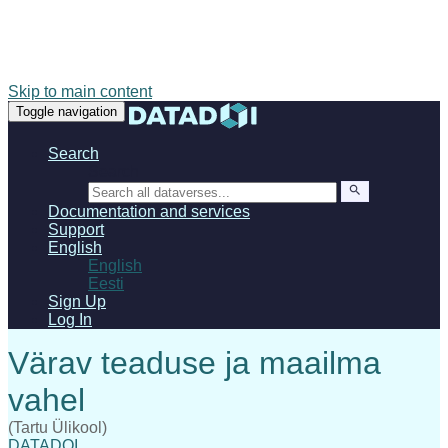
Skip to main content
Toggle navigation
Search
Search
Documentation and services
Support
English
English
Eesti
Sign Up
Log In
(Tartu Ülikool)
DATADOI