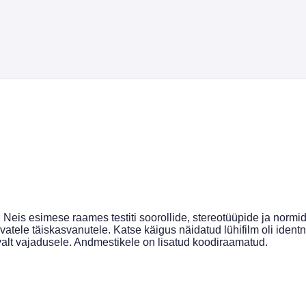
a. Neis esimese raames testiti soorollide, stereotüüpide ja nor
vatele täiskasvanutele. Katse käigus näidatud lühifilm oli iden
alt vajadusele. Andmestikele on lisatud koodiraamatud.