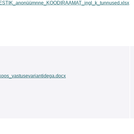
ESTIK_anonüümnne_KOODIRAAMAT_ingl_k_tunnused.xlsx
koos_vastusevariantidega.docx