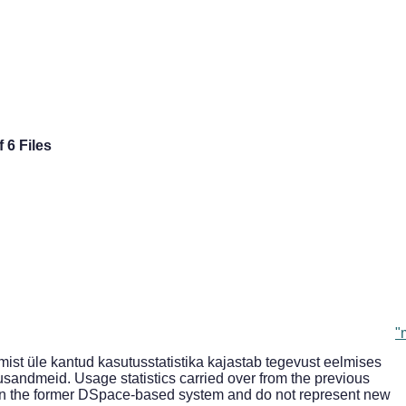
f 6 Files
"
st üle kantud kasutusstatistika kajastab tegevust eelmises
andmeid. Usage statistics carried over from the previous
y in the former DSpace-based system and do not represent new