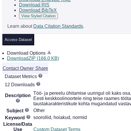
Download RIS
Download BibTeX
View Styled Citation
Learn about
Data Citation Standards
.
Access Dataset
Download Options
DownloadZIP (166.0 KB)
Contact Owner
Share
Dataset Metrics
12 Downloads
Töö- ja pereelu ühitamise uuringul oli kaks os
Description
Eesti keskkoolinoortele ning teise raames tööta
taustakarakteristikute kohta mugandatud vastav
Other
Subject
soorollid, hoiakud, normid
Keyword
License/Data
Use
Custom Dataset Terms