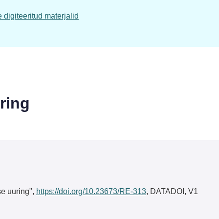
digiteeritud materjalid
ring
se uuring",
https://doi.org/10.23673/RE-313
, DATADOI, V1