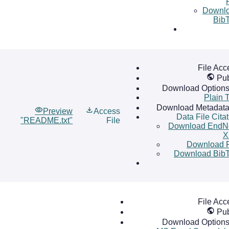
Downl
Bib
File Acc
Pub
Download Option
Plain T
Download Metadat
Preview
Access
Data File Cita
"README.txt"
File
Download EndN
X
Download 
Download Bib
File Acc
Pub
Download Option