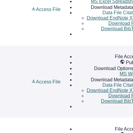
MS Excel Spreadsh
Download Metadat
Access File
Data File Cita
Download EndNote 
Download 
Download Bib
File Acc
Pub
Download Option
MS W
Download Metadat
Access File
Data File Cita
Download EndNote 
Download 
Download Bib
File Acc