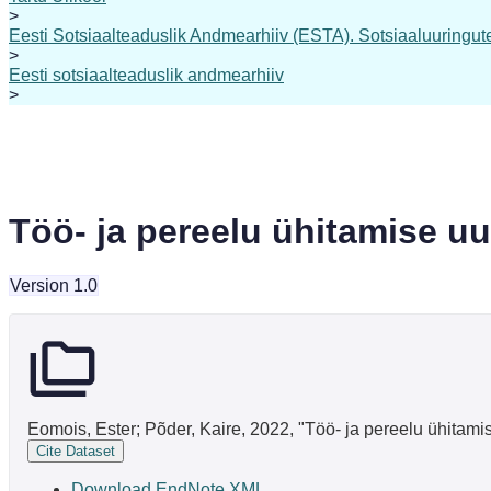
>
Eesti Sotsiaalteaduslik Andmearhiiv (ESTA). Sotsiaaluuringute 
>
Eesti sotsiaalteaduslik andmearhiiv
>
Töö- ja pereelu ühitamise uu
Version 1.0
Eomois, Ester; Põder, Kaire, 2022, "Töö- ja pereelu ühitami
Cite Dataset
Download EndNote XML