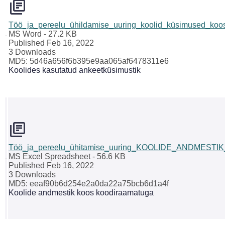
Töö_ja_pereelu_ühildamise_uuring_koolid_küsimused_koos
MS Word
- 27.2 KB
Published Feb 16, 2022
3 Downloads
MD5: 5d46a656f6b395e9aa065af6478311e6
Koolides kasutatud ankeetküsimustik
Töö_ja_pereelu_ühitamise_uuring_KOOLIDE_ANDMESTIK
MS Excel Spreadsheet
- 56.6 KB
Published Feb 16, 2022
3 Downloads
MD5: eeaf90b6d254e2a0da22a75bcb6d1a4f
Koolide andmestik koos koodiraamatuga