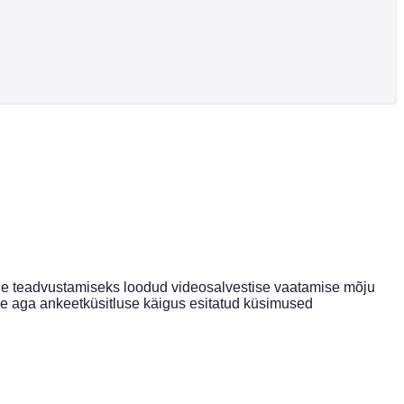
mide teadvustamiseks loodud videosalvestise vaatamise mõju
tne aga ankeetküsitluse käigus esitatud küsimused