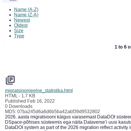
Name (A-Z)
Name (Z-A)
Newest
Oldest
Size
Type
1 to 6 o
migratsioonieelne_statistika.html
HTML
- 1.7 KB
Published Feb 16, 2022
0 Downloads
MD5: 07ba245d6a6d6b5ba42abf39d9532802
2026. aasta migratsiooni käigus varasemast DataDOI süsteemi
DSpace-põhises süsteemis ega näita Dataverse’i uusi kasutus
DataDOI system as part of the 2026 migration reflect activit