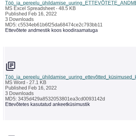
Töö_ja_pereelu_ühildamise_uuring_ETTEVÕTETE_ANDM
MS Excel Spreadsheet
- 48.5 KB
Published Feb 16, 2022
3 Downloads
MD5: c5534eb61b6f25da68474ce2c793bb11
Ettevõtete andmestik koos koodiraamatuga
Töö_ja_pereelu_ühildamise_uuring_ettevõtted_küsimused_
MS Word
- 27.1 KB
Published Feb 16, 2022
3 Downloads
MD5: 3435d429a8532053801ea3cd0093142d
Ettevõtetes kasutatud ankeetküsimustik