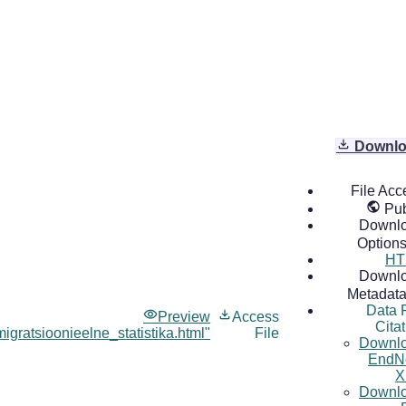
Downlo
File Acc
Pub
Downl
Option
HT
Downl
Metadat
Data F
Preview
Access
Cita
migratsioonieelne_statistika.html"
File
Downl
EndN
X
Downl