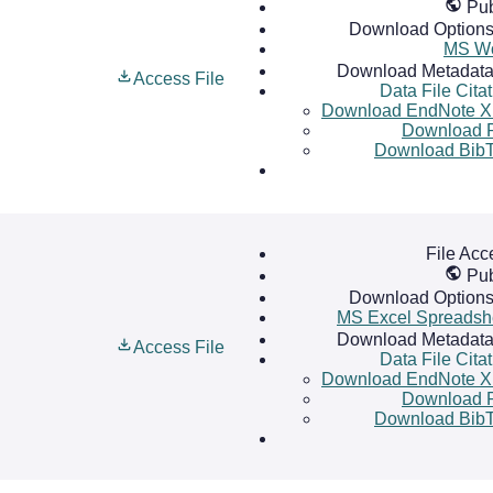
Pub
Download Option
MS W
Download Metadat
Access File
Data File Cita
Download EndNote 
Download 
Download Bib
File Acc
Pub
Download Option
MS Excel Spreadsh
Download Metadat
Access File
Data File Cita
Download EndNote 
Download 
Download Bib