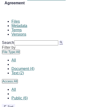
Agreement
Files
Metadata
Terms
Versions
Search
Filter by
File Type:
All
All
Document (4)
Text (2)
Access:
All
All
Public (6)
Sort