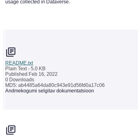
usage collected in Dataverse.
README.txt
Plain Text
- 5.0 KB
Published Feb 16, 2022
0 Downloads
MD5: ab4485a64da80c943e91d56fd0a17c06
Andmekogumi selgitav dokumentatsioon