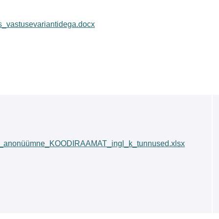
_vastusevariantidega.docx
_anonüümne_KOODIRAAMAT_ingl_k_tunnused.xlsx