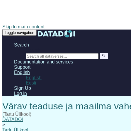
Skip to main content
Toggle navigation
Search
Search
Documentation and services
Support
English
English
Eesti
Sign Up
Log In
(Tartu Ülikool)
DATADOI
>
Tartu Ülikool