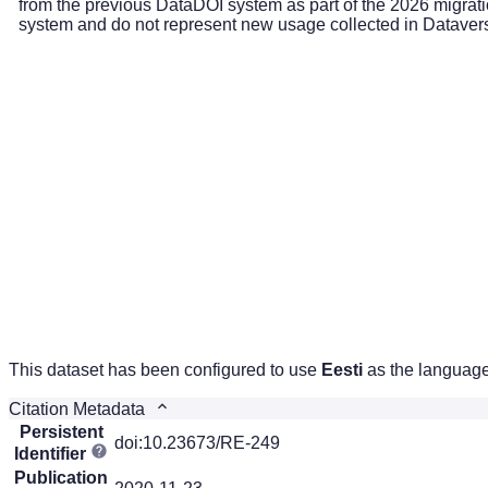
from the previous DataDOI system as part of the 2026 migrati
system and do not represent new usage collected in Dataver
This dataset has been configured to use
Eesti
as the language 
Citation Metadata
Persistent
doi:10.23673/RE-249
Identifier
Publication