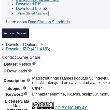
Download RIS
Download BibTeX
View Styled Citation
Learn about
Data Citation Standards
.
Access Dataset
Download Options
DownloadZIP (481.4 MB)
Contact Owner
Share
Dataset Metrics
0 Downloads
Magistriuuringu raames kogutud 53 intervjuud
Description
minutit. Intervjuud on salvestatud avalikes 
Other
Subject
Linnaplaneerimine, liikuvus, skulptuur, monum
Keyword
License/Data
Use
CC BY-NC-ND 4.0