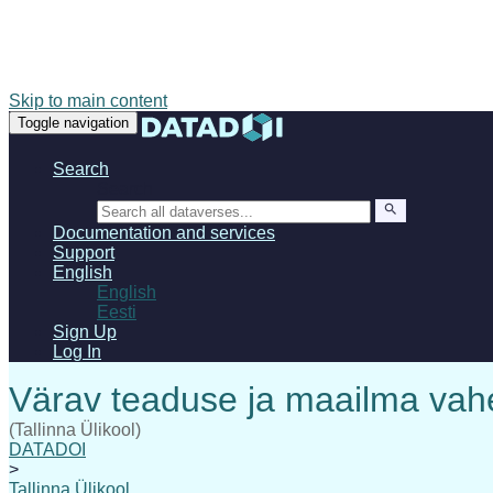
Skip to main content
Toggle navigation
Search
Search
Documentation and services
Support
English
English
Eesti
Sign Up
Log In
(Tallinna Ülikool)
DATADOI
>
Tallinna Ülikool