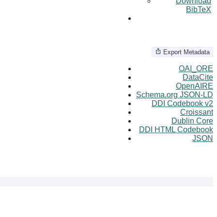
Download
BibTeX
Export Metadata
OAI_ORE
DataCite
OpenAIRE
Schema.org JSON-LD
DDI Codebook v2
Croissant
Dublin Core
DDI HTML Codebook
JSON