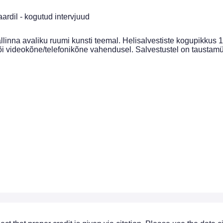
ardil - kogutud intervjuud
linna avaliku ruumi kunsti teemal. Helisalvestiste kogupikkus 18
õi videokõne/telefonikõne vahendusel. Salvestustel on taustamür