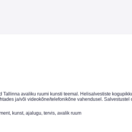
 Tallinna avaliku ruumi kunsti teemal. Helisalvestiste kogupikku
kohtades ja/või videokõne/telefonikõne vahendusel. Salvestustel 
ent, kunst, ajalugu, tervis, avalik ruum