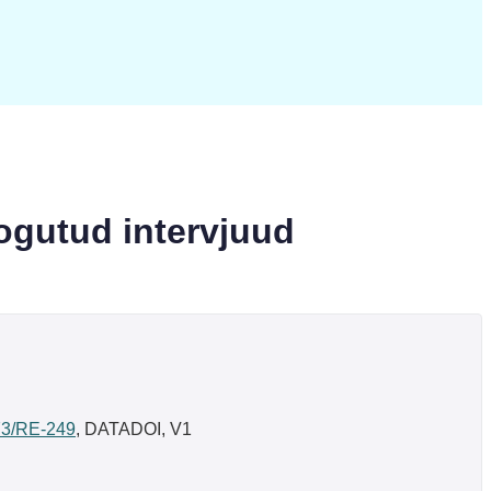
kogutud intervjuud
673/RE-249
, DATADOI, V1