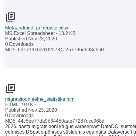
Metaandmed_ja_register.xlsx
MS Excel Spreadsheet
- 18.2 KB
Published Nov 23, 2020
0 Downloads
MD5: 6d1719163d1f23784a2b7796e693db60
migratsioonieelne_statistika.html
HTML
- 9.9 KB
Published Nov 23, 2020
0 Downloads
MD5: 44c5ee77da9b64450aae77287dcc968d
2026. aasta migratsiooni käigus varasemast DataDOI süsteemi
eelmises DSpace-põhises süsteemis ega näita Dataverse’i uu