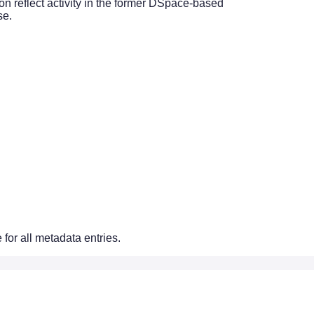
on reflect activity in the former DSpace-based
se.
for all metadata entries.