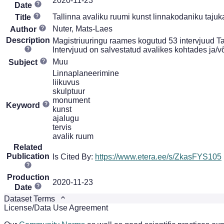
2020-11-23
Date
Tallinna avaliku ruumi kunst linnakodaniku tajuka
Title
Nuter, Mats-Laes
Author
Description
Magistriuuringu raames kogutud 53 intervjuud Tal
Intervjuud on salvestatud avalikes kohtades ja/v
Muu
Subject
Linnaplaneerimine
liikuvus
skulptuur
monument
Keyword
kunst
ajalugu
tervis
avalik ruum
Related
Publication
Is Cited By:
https://www.etera.ee/s/ZkasFYS105
Production
2020-11-23
Date
Dataset Terms
License/Data Use Agreement