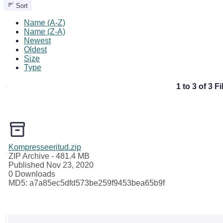
Sort
Name (A-Z)
Name (Z-A)
Newest
Oldest
Size
Type
1 to 3 of 3 Fi
Kompresseeritud.zip
ZIP Archive
- 481.4 MB
Published Nov 23, 2020
0 Downloads
MD5: a7a85ec5dfd573be259f9453bea65b9f