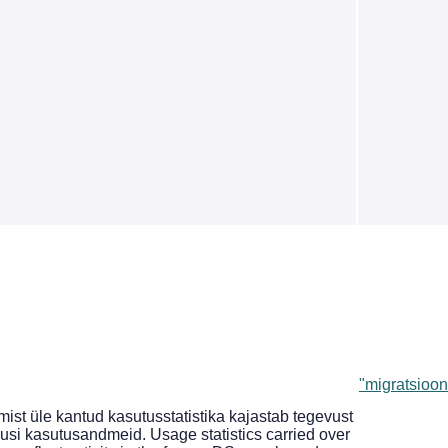
"migratsioon
st üle kantud kasutusstatistika kajastab tegevust
si kasutusandmeid. Usage statistics carried over