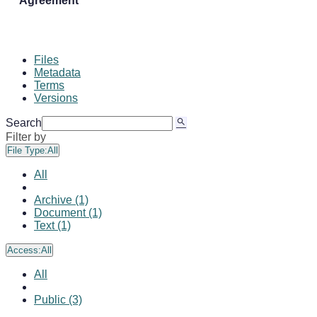
Agreement
Files
Metadata
Terms
Versions
Search
Filter by
File Type:
All
All
Archive (1)
Document (1)
Text (1)
Access:
All
All
Public (3)