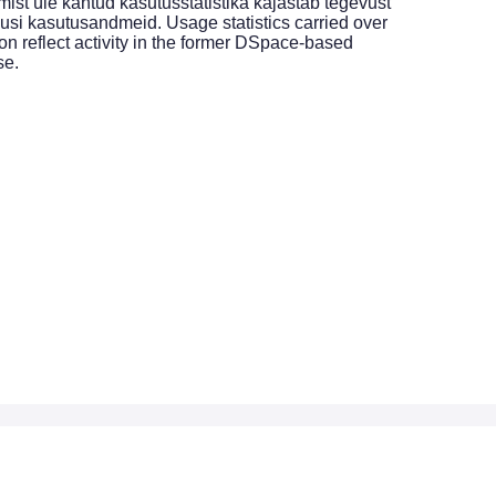
st üle kantud kasutusstatistika kajastab tegevust
si kasutusandmeid. Usage statistics carried over
on reflect activity in the former DSpace-based
se.