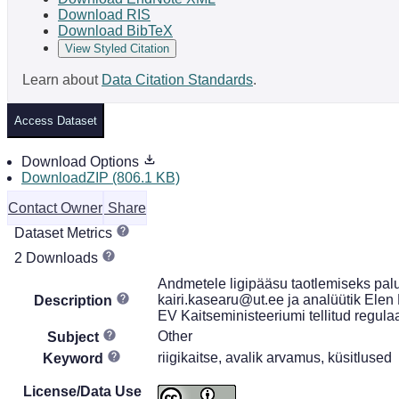
Download RIS
Download BibTeX
View Styled Citation
Learn about
Data Citation Standards
.
Access Dataset
Download Options
DownloadZIP (806.1 KB)
Contact Owner
Share
Dataset Metrics
2 Downloads
Andmetele ligipääsu taotlemiseks palu
kairi.kasearu@ut.ee ja analüütik Elen
Description
EV Kaitseministeeriumi tellitud regul
Other
Subject
riigikaitse, avalik arvamus, küsitlused
Keyword
License/Data Use