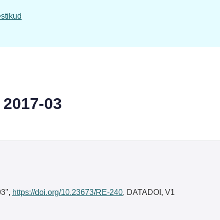
stikud
s 2017-03
03",
https://doi.org/10.23673/RE-240
, DATADOI, V1