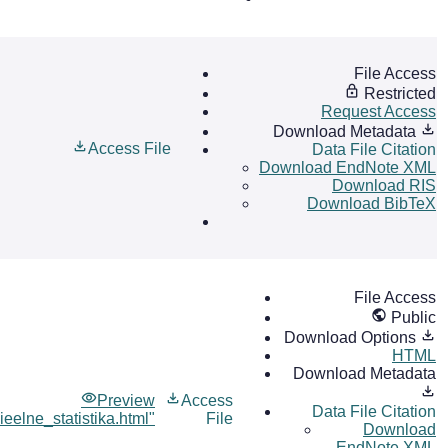
File Access
Restricted
Request Access
Download Metadata
Access File
Data File Citation
Download EndNote XML
Download RIS
Download BibTeX
File Access
Public
Download Options
HTML
Download Metadata
Preview
Access
Data File Citation
ieelne_statistika.html"
File
Download
EndNote XML