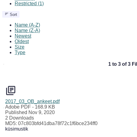
Restricted (1)
Sort
Name (A-Z)
Name (Z-A)
Newest
Oldest
Size
Type
1 to 3 of 3 Fi
2017_03_OB_ankeet.pdf
Adobe PDF
- 168.9 KB
Published Nov 9, 2020
2 Downloads
MD5: 07c803bfd41dba78f72c1f6bce234ff0
küsimustik