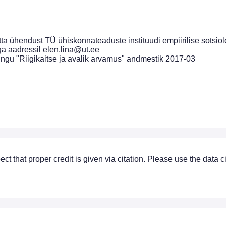
ta ühendust TÜ ühiskonnateaduste instituudi empiirilise sotsio
ga aadressil elen.lina@ut.ee
ringu "Riigikaitse ja avalik arvamus" andmestik 2017-03
ect that proper credit is given via citation. Please use the data 