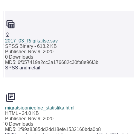
2017_03_Riigikaitse.sav
SPSS Binary
- 613.2 KB
Published Nov 9, 2020
0 Downloads
MD5: 6f057419a2cc3a176682c30fb8e96f3b
SPSS andmefail
migratsioonieelne_statistika.html
HTML
- 24.0 KB
Published Nov 9, 2020
0 Downloads
MD5: 1f99a8385dd2dd18efe1532160bda0b8