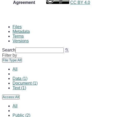
Agreement
CC BY 4.0
Files
Metadata
Terms
Versions
Search
Filter by
File Type:
All
All
Data (1)
Document (1)
Text (1)
Access:
All
All
Public (2)