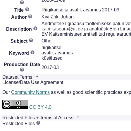
2020-11-09
Riigikaitse ja avalik arvamus 2017-03
Title
Kivirähk, Juhan
Author
Andmetele ligipääsu taotlemiseks palun võt
kairi.kasearu@ut.ee ja analüütik Elen Lina
Description
EV Kaitseministeeriumi tellitud regulaaruu
Other
Subject
riigikaitse
avalik arvamus
Keyword
küsitlused
Production Date
2017-03
Dataset Terms
License/Data Use Agreement
Our
Community Norms
as well as good scientific practices exp
CC BY 4.0
Restricted Files + Terms of Access
Restricted Files