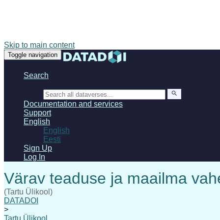
Skip to main content
Toggle navigation
Search
Search
Documentation and services
Support
English
English
Eesti
Sign Up
Log In
(Tartu Ülikool)
DATADOI
>
Tartu Ülikool