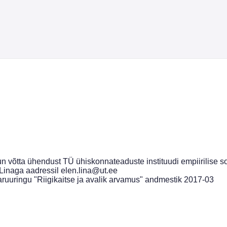
n võtta ühendust TÜ ühiskonnateaduste instituudi empiirilise so
 Linaga aadressil elen.lina@ut.ee
aaruuringu "Riigikaitse ja avalik arvamus" andmestik 2017-03