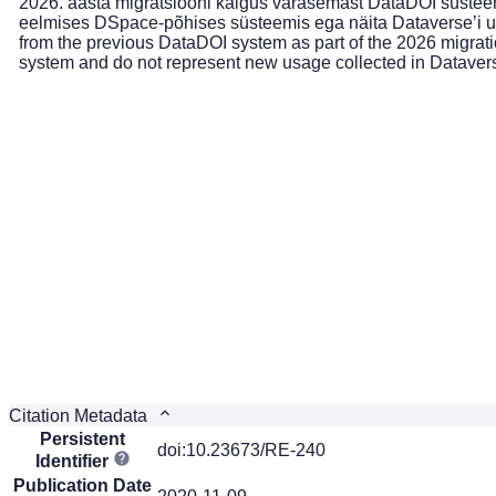
2026. aasta migratsiooni käigus varasemast DataDOI süsteemi
eelmises DSpace-põhises süsteemis ega näita Dataverse’i uu
from the previous DataDOI system as part of the 2026 migrati
system and do not represent new usage collected in Dataver
Citation Metadata
Persistent
doi:10.23673/RE-240
Identifier
Publication Date