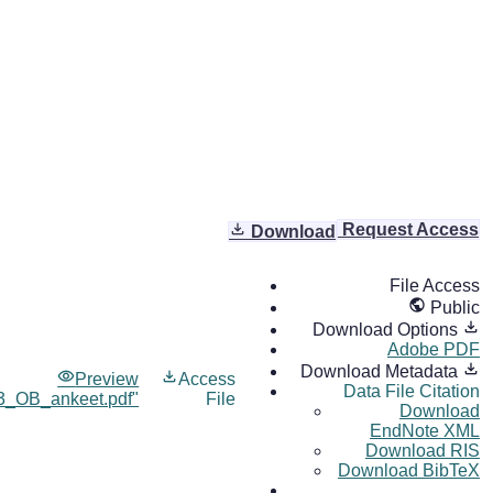
Request Access
Download
File Access
Public
Download Options
Adobe PDF
Download Metadata
Preview
Access
Data File Citation
3_OB_ankeet.pdf"
File
Download
EndNote XML
Download RIS
Download BibTeX