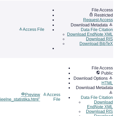
File Access
Restricted
Request Access
Download Metadata
Access File
Data File Citation
Download EndNote XML
Download RIS
Download BibTeX
File Access
Public
Download Options
HTML
Download Metadata
Preview
Access
Data File Citation
ieelne_statistika.html"
File
Download
EndNote XML
Download RIS