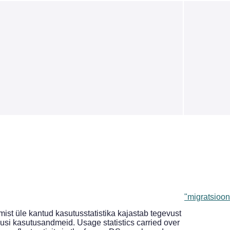
"migratsioon
st üle kantud kasutusstatistika kajastab tegevust
si kasutusandmeid. Usage statistics carried over