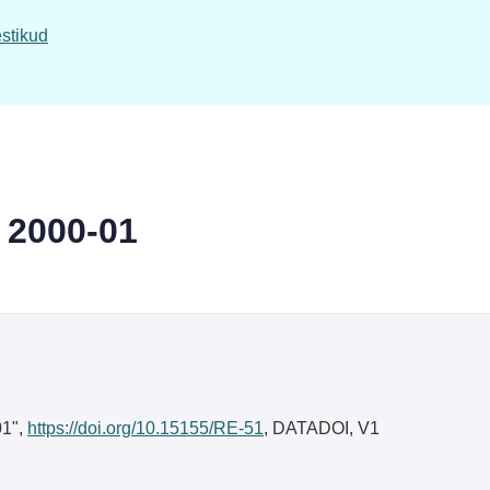
stikud
s 2000-01
01",
https://doi.org/10.15155/RE-51
, DATADOI, V1