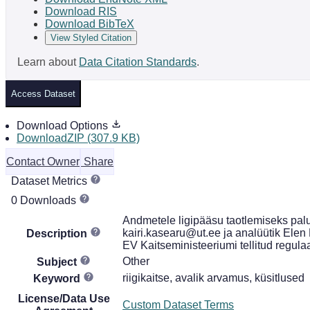
Download RIS
Download BibTeX
View Styled Citation
Learn about
Data Citation Standards
.
Access Dataset
Download Options
DownloadZIP (307.9 KB)
Contact Owner
Share
Dataset Metrics
0 Downloads
Andmetele ligipääsu taotlemiseks palu
kairi.kasearu@ut.ee ja analüütik Elen
Description
EV Kaitseministeeriumi tellitud regul
Other
Subject
riigikaitse, avalik arvamus, küsitlused
Keyword
License/Data Use
Custom Dataset Terms