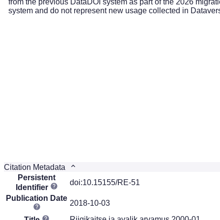
from the previous DataDOI system as part of the 2026 migrati
system and do not represent new usage collected in Dataver
Citation Metadata
Persistent
doi:10.15155/RE-51
Identifier
Publication Date
2018-10-03
Riigikaitse ja avalik arvamus 2000-01
Title