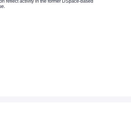
on reflect activity in the former DSpace-based
se.