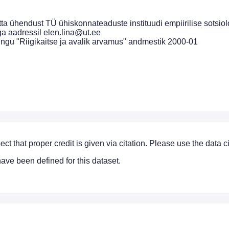
ta ühendust TÜ ühiskonnateaduste instituudi empiirilise sotsio
ga aadressil elen.lina@ut.ee
ringu "Riigikaitse ja avalik arvamus" andmestik 2000-01
ect that proper credit is given via citation. Please use the data 
ve been defined for this dataset.