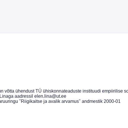
n võtta ühendust TÜ ühiskonnateaduste instituudi empiirilise so
 Linaga aadressil elen.lina@ut.ee
aaruuringu "Riigikaitse ja avalik arvamus" andmestik 2000-01