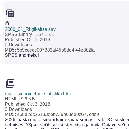
2000_01_Riigikaitse.sav
SPSS Binary
- 167.1 KB
Published Oct 3, 2018
0 Downloads
MD5: 5b9ccece007383af45b8dd4f44e8b2fa
SPSS andmefail
migratsioonieelne_statistika.html
HTML
- 9.9 KB
Published Oct 3, 2018
0 Downloads
MD5: 468d2dc26133ebb736b03de0c677cdb9
2026. aasta migratsiooni käigus varasemast DataDOI süsteemi
eelmises DSpace-põhises süsteemis ega näita Dataverse’i uu