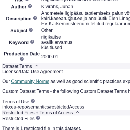
Kivirähk, Juhan
Author
Andmetele ligipääsu taotlemiseks palun võt
kairi.kasearu@ut.ee ja analüütik Elen Lina
Description
EV Kaitseministeeriumi tellitud regulaaruu
Other
Subject
riigikaitse
avalik arvamus
Keyword
küsitlused
Production Date
2000-01
Dataset Terms
License/Data Use Agreement
Our
Community Norms
as well as good scientific practices exp
Custom Dataset Terms - the following Custom Dataset Terms ha
Terms of Use
info:eu-repo/semantics/restrictedAccess
Restricted Files + Terms of Access
Restricted Files
There is 1 restricted file in this dataset.