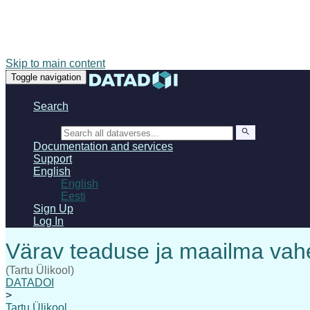
Skip to main content
Toggle navigation
Search
Search
Documentation and services
Support
English
English
Eesti
Sign Up
Log In
(Tartu Ülikool)
DATADOI
>
Tartu Ülikool