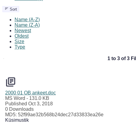
Sort
Name (A-Z)
Name (Z-A)
Newest
Oldest
Size
Type
1 to 3 of 3 Fi
2000 01 OB ankeet.doc
MS Word
- 131.0 KB
Published Oct 3, 2018
0 Downloads
MD5: 52f99ae32b568b24dec27d33833ea26e
Küsimustik