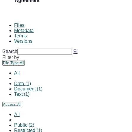
Agreement
Files
Metadata
Terms
Versions
Search
Filter by
File Type:
All
All
Data (1)
Document (1)
Text (1)
Access:
All
All
Public (2)
Restricted (1)