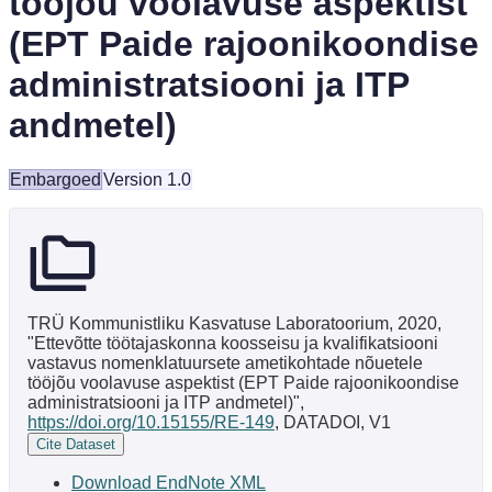
tööjõu voolavuse aspektist
(EPT Paide rajoonikoondise
administratsiooni ja ITP
andmetel)
Embargoed
Version 1.0
TRÜ Kommunistliku Kasvatuse Laboratoorium, 2020,
"Ettevõtte töötajaskonna koosseisu ja kvalifikatsiooni
vastavus nomenklatuursete ametikohtade nõuetele
tööjõu voolavuse aspektist (EPT Paide rajoonikoondise
administratsiooni ja ITP andmetel)",
https://doi.org/10.15155/RE-149
, DATADOI, V1
Cite Dataset
Download EndNote XML