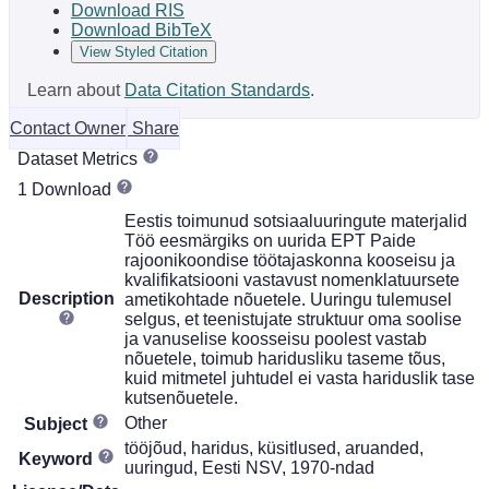
Download RIS
Download BibTeX
View Styled Citation
Learn about
Data Citation Standards
.
Contact Owner
Share
Dataset Metrics
1 Download
Eestis toimunud sotsiaaluuringute materjalid
Töö eesmärgiks on uurida EPT Paide
rajoonikoondise töötajaskonna kooseisu ja
kvalifikatsiooni vastavust nomenklatuursete
Description
ametikohtade nõuetele. Uuringu tulemusel
selgus, et teenistujate struktuur oma soolise
ja vanuselise koosseisu poolest vastab
nõuetele, toimub haridusliku taseme tõus,
kuid mitmetel juhtudel ei vasta hariduslik tase
kutsenõuetele.
Other
Subject
tööjõud, haridus, küsitlused, aruanded,
Keyword
uuringud, Eesti NSV, 1970-ndad