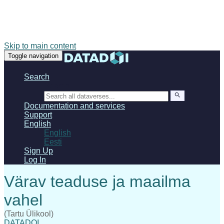
Skip to main content
Toggle navigation
Search
Search
Documentation and services
Support
English
English
Eesti
Sign Up
Log In
(Tartu Ülikool)
DATADOI