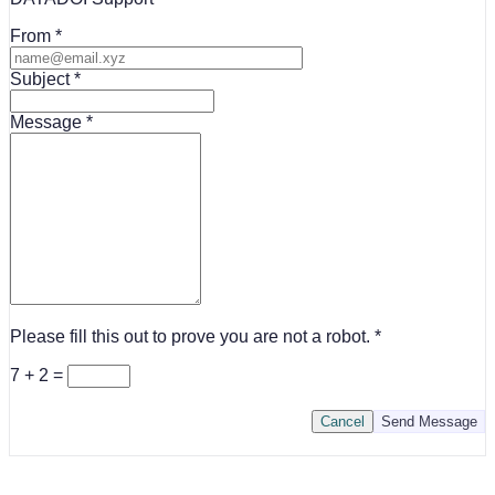
From
Subject
Message
Please fill this out to prove you are not a robot.
7 + 2 =
Cancel
Send Message