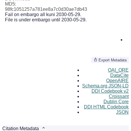
MD5:
98fc1051257a781ee8a7c0d30ae7db43
Fail on embargo all kuni 2030-05-29.
File is under embargo until 2030-05-29.
Export Metadata
OAI_ORE
DataCite
OpenAIRE
Schema.org JSON-LD
DDI Codebook v2
Croissant
Dublin Core
DDI HTML Codebook
JSON
Citation Metadata