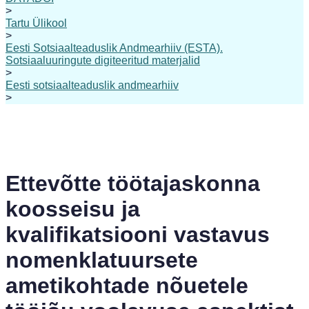
>
Tartu Ülikool
>
Eesti Sotsiaalteaduslik Andmearhiiv (ESTA).
Sotsiaaluuringute digiteeritud materjalid
>
Eesti sotsiaalteaduslik andmearhiiv
>
Ettevõtte töötajaskonna
koosseisu ja
kvalifikatsiooni vastavus
nomenklatuursete
ametikohtade nõuetele